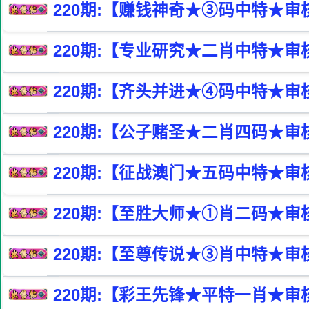
220
期:【赚钱神奇★③码中特★审
220
期:【专业研究★二肖中特★审
220
期:【齐头并进★④码中特★审
220
期:【公子赌圣★二肖四码★审
220
期:【征战澳门★五码中特★审
220
期:【至胜大师★①肖二码★审
220
期:【至尊传说★③肖中特★审
220
期:【彩王先锋★平特一肖★审