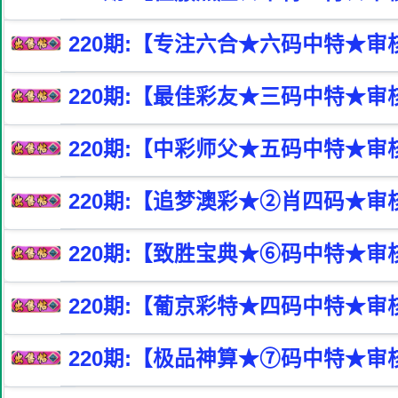
220
期:【专注六合★六码中特★审
220
期:【最佳彩友★三码中特★审
220
期:【中彩师父★五码中特★审
220
期:【追梦澳彩★②肖四码★审
220
期:【致胜宝典★⑥码中特★审
220
期:【葡京彩特★四码中特★审
220
期:【极品神算★⑦码中特★审