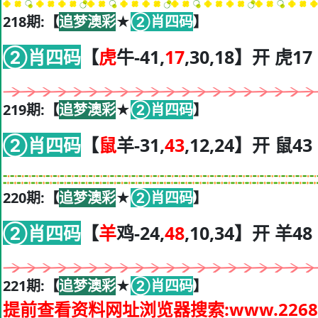
218期:【
追梦澳彩
★
②肖四码
】
②肖四码
【
虎
牛-41,
17
,30,18】开
虎17
219期:【
追梦澳彩
★
②肖四码
】
②肖四码
【
鼠
羊-31,
43
,12,24
】开
鼠43
220期:【
追梦澳彩
★
②肖四码
】
②肖四码
【
羊
鸡-24,
48
,10,34
】开
羊48
221期:【
追梦澳彩
★
②肖四码
】
提前查看资料网址浏览器搜索:www.22688