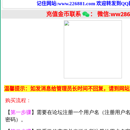
记住网站:www.226881.com 欢迎转发到Q
充值金币联系
： 微信:ww286
温馨提示：如发消息给管理员长时间不回复，请到网站