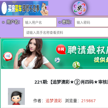
» 用户名：
» 密码：
221
期:【追梦澳彩★②肖四码★审核
作者
：
追梦澳彩
浏览量
：
219867