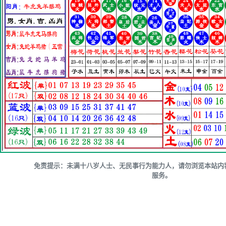
免责提示：未满十八岁人士、无民事行为能力人，请勿浏览本站内
服务。