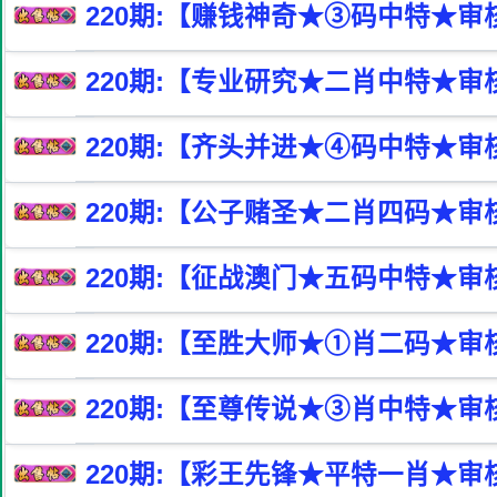
220
期:【赚钱神奇★③码中特★审
220
期:【专业研究★二肖中特★审
220
期:【齐头并进★④码中特★审
220
期:【公子赌圣★二肖四码★审
220
期:【征战澳门★五码中特★审
220
期:【至胜大师★①肖二码★审
220
期:【至尊传说★③肖中特★审
220
期:【彩王先锋★平特一肖★审