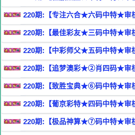
220
期:【专注六合★六码中特★审
220
期:【最佳彩友★三码中特★审
220
期:【中彩师父★五码中特★审
220
期:【追梦澳彩★②肖四码★审
220
期:【致胜宝典★⑥码中特★审
220
期:【葡京彩特★四码中特★审
220
期:【极品神算★⑦码中特★审