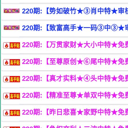
220
期:【势如破竹★③肖中特★审
220
期:【致富高手★一码③中③★
220
期:【万贯家财★大小中特★免
220
期:【至尊原创★⑥尾中特★免
220
期:【真才实料★④头中特★免
220
期:【精准至尊★单双中特★免
220
期:【昨日悲喜★家野中特★免