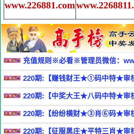
充值规则※必看※管理员微信：ww28
220
期:【赚钱财王★①码中特★审
220
期:【中奖大王★八码中特★审
220
期:【纷纷横财★③肖⑥码★审
220
期:【征服黑庄★平特三肖★审